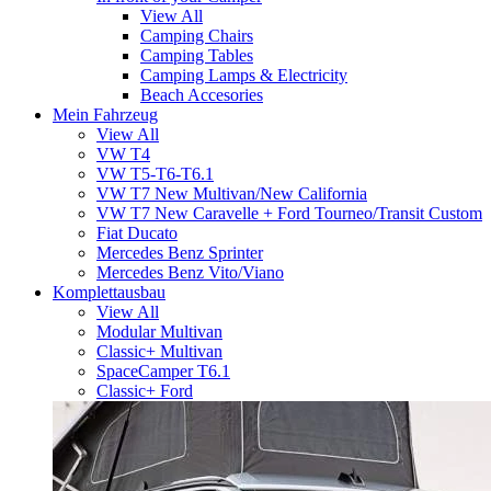
View All
Camping Chairs
Camping Tables
Camping Lamps & Electricity
Beach Accesories
Mein Fahrzeug
View All
VW T4
VW T5-T6-T6.1
VW T7 New Multivan/New California
VW T7 New Caravelle + Ford Tourneo/Transit Custom
Fiat Ducato
Mercedes Benz Sprinter
Mercedes Benz Vito/Viano
Komplettausbau
View All
Modular Multivan
Classic+ Multivan
SpaceCamper T6.1
Classic+ Ford