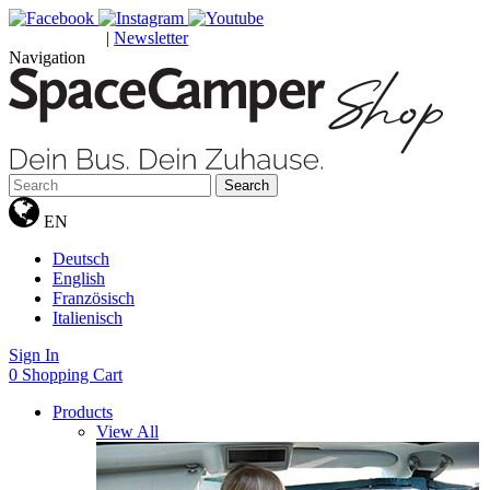
|
Newsletter
GUTSCHEINE
Navigation
Search
EN
Deutsch
English
Französisch
Italienisch
Sign In
0
Shopping Cart
Products
View All