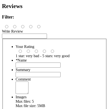
Reviews
Filter:
Write Review
Your Rating
1 star: very bad - 5 stars: very good
*
Name
Summary
Comment
Images
Max files: 5
Max file size: 5MB