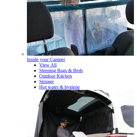
Inside your Camper
View All
Sleeping Bags & Beds
Outdoor Kitchen
Storage
Hot water & hygiene