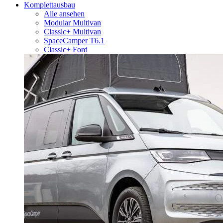
Komplettausbau
Alle ansehen
Modular Multivan
Classic+ Multivan
SpaceCamper T6.1
Classic+ Ford