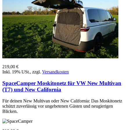
219,00 €
Inkl. 19% USt.
,
zzgl.
Versandkosten
SpaceCamper Moskitonetz für VW New Multivan
(T7) und New California
Für deinen New Multivan oder New California: Das Moskitonetz
schützt zuverlässig vor ungebetenen Gästen und neugierigen
Blicken.