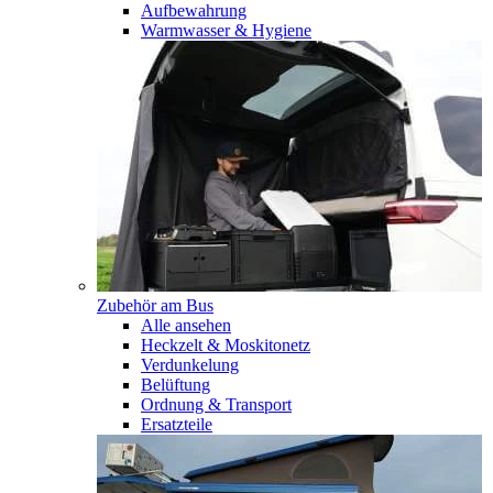
Aufbewahrung
Warmwasser & Hygiene
Zubehör am Bus
Alle ansehen
Heckzelt & Moskitonetz
Verdunkelung
Belüftung
Ordnung & Transport
Ersatzteile