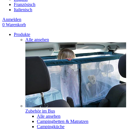
Französisch
Italienisch
Anmelden
0
Warenkorb
Produkte
Alle ansehen
Zubehör im Bus
Alle ansehen
Campingbetten & Matratzen
Campingküche