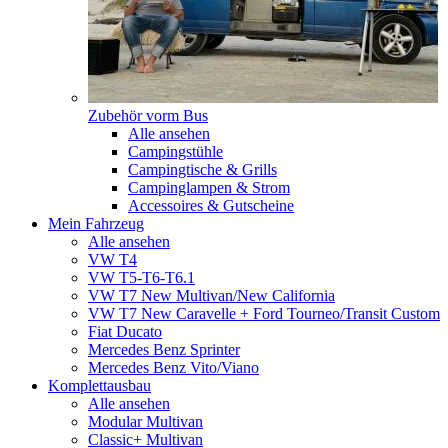
Zubehör vorm Bus
Alle ansehen
Campingstühle
Campingtische & Grills
Campinglampen & Strom
Accessoires & Gutscheine
Mein Fahrzeug
Alle ansehen
VW T4
VW T5-T6-T6.1
VW T7 New Multivan/New California
VW T7 New Caravelle + Ford Tourneo/Transit Custom
Fiat Ducato
Mercedes Benz Sprinter
Mercedes Benz Vito/Viano
Komplettausbau
Alle ansehen
Modular Multivan
Classic+ Multivan