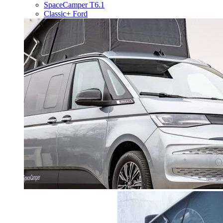
SpaceCamper T6.1
Classic+ Ford