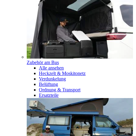
Zubehör am Bus
Alle ansehen
Heckzelt & Moskitonetz
Verdunkelung
Belüftung
Ordnung & Transport
Ersatzteile