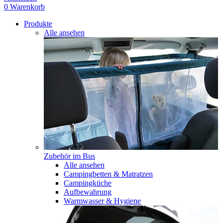
0
Warenkorb
Produkte
Alle ansehen
Zubehör im Bus
Alle ansehen
Campingbetten & Matratzen
Campingküche
Aufbewahrung
Warmwasser & Hygiene