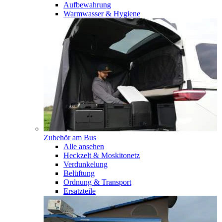
Aufbewahrung
Warmwasser & Hygiene
Zubehör am Bus
Alle ansehen
Heckzelt & Moskitonetz
Verdunkelung
Belüftung
Ordnung & Transport
Ersatzteile