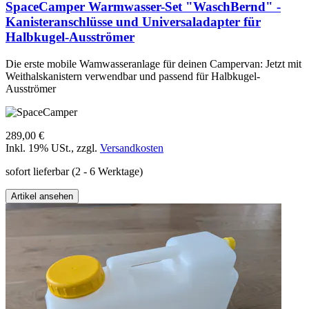
SpaceCamper Warmwasser-Set "WaschBernd" -
Kanisteranschlüsse und Universaladapter für
Halbkugel-Ausströmer
Die erste mobile Wamwasseranlage für deinen Campervan: Jetzt mit
Weithalskanistern verwendbar und passend für Halbkugel-
Ausströmer
289,00 €
Inkl. 19% USt.
,
zzgl.
Versandkosten
sofort lieferbar
(2 - 6 Werktage)
Artikel ansehen