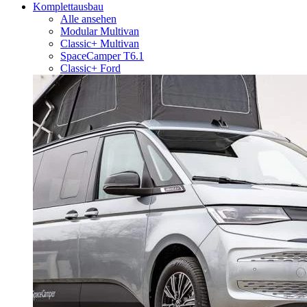
Komplettausbau
Alle ansehen
Modular Multivan
Classic+ Multivan
SpaceCamper T6.1
Classic+ Ford