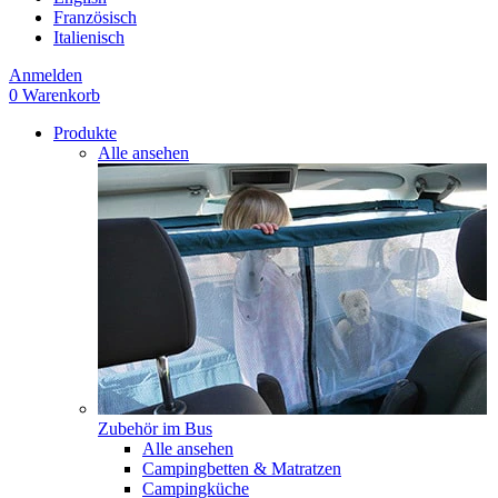
Französisch
Italienisch
Anmelden
0
Warenkorb
Produkte
Alle ansehen
Zubehör im Bus
Alle ansehen
Campingbetten & Matratzen
Campingküche