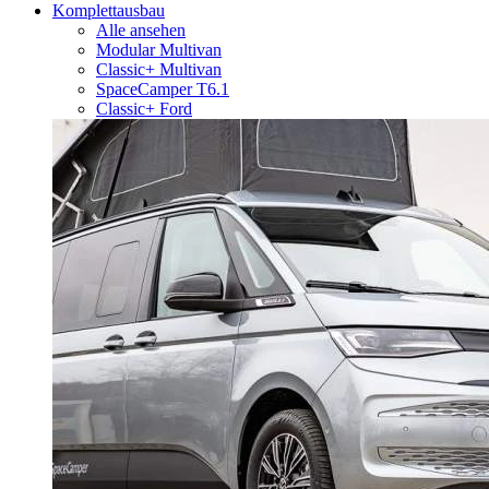
Komplettausbau
Alle ansehen
Modular Multivan
Classic+ Multivan
SpaceCamper T6.1
Classic+ Ford