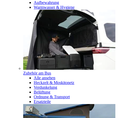
Aufbewahrung
Warmwasser & Hygiene
Zubehör am Bus
Alle ansehen
Heckzelt & Moskitonetz
Verdunkelung
Belüftung
Ordnung & Transport
Ersatzteile