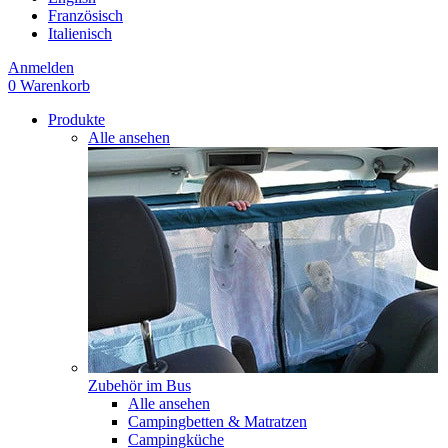
Französisch
Italienisch
Anmelden
0
Warenkorb
Produkte
Alle ansehen
Zubehör im Bus
Alle ansehen
Campingbetten & Matratzen
Campingküche