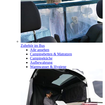
Zubehör im Bus
Alle ansehen
Campingbetten & Matratzen
Campingküche
Aufbewahrung
Warmwasser & Hygiene