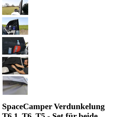
SpaceCamper Verdunkelung
T6.1, T6, T5 - Set für beide