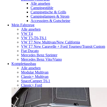
Alle ansehen
Campingstühle
Campingtische & Grills
Campinglampen & Strom
Accessoires & Gutscheine
Mein Fahrzeug
Alle ansehen
VW T4
VW T5-T6-T6.1
VW T7 New Multivan/New California
VW T7 New Caravelle + Ford Tourneo/Transit Custom
Fiat Ducato
Mercedes Benz Sprinter
Mercedes Benz Vito/Viano
Komplettausbau
Alle ansehen
Modular Multivan
Classic+ Multivan
SpaceCamper T6.1
Classic+ Ford