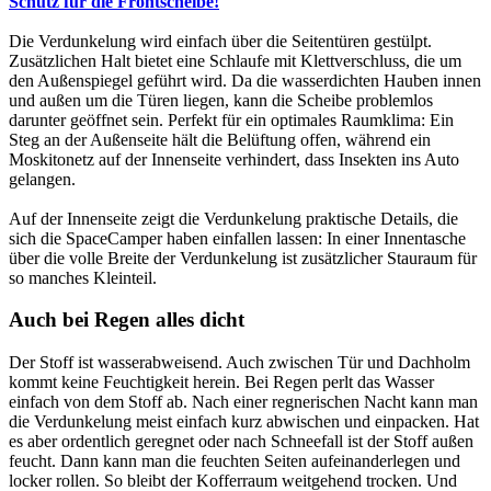
Schutz für die Frontscheibe!
Die Verdunkelung wird einfach über die Seitentüren gestülpt.
Zusätzlichen Halt bietet eine Schlaufe mit Klettverschluss, die um
den Außenspiegel geführt wird. Da die wasserdichten Hauben innen
und außen um die Türen liegen, kann die Scheibe problemlos
darunter geöffnet sein. Perfekt für ein optimales Raumklima: Ein
Steg an der Außenseite hält die Belüftung offen, während ein
Moskitonetz auf der Innenseite verhindert, dass Insekten ins Auto
gelangen.
Auf der Innenseite zeigt die Verdunkelung praktische Details, die
sich die SpaceCamper haben einfallen lassen: In einer Innentasche
über die volle Breite der Verdunkelung ist zusätzlicher Stauraum für
so manches Kleinteil.
Auch bei Regen alles dicht
Der Stoff ist wasserabweisend. Auch zwischen Tür und Dachholm
kommt keine Feuchtigkeit herein. Bei Regen perlt das Wasser
einfach von dem Stoff ab. Nach einer regnerischen Nacht kann man
die Verdunkelung meist einfach kurz abwischen und einpacken. Hat
es aber ordentlich geregnet oder nach Schneefall ist der Stoff außen
feucht. Dann kann man die feuchten Seiten aufeinanderlegen und
locker rollen. So bleibt der Kofferraum weitgehend trocken. Und