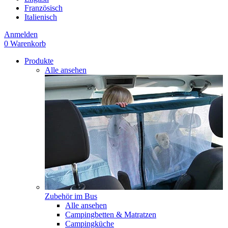
Französisch
Italienisch
Anmelden
0
Warenkorb
Produkte
Alle ansehen
Zubehör im Bus
Alle ansehen
Campingbetten & Matratzen
Campingküche