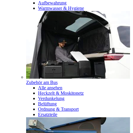
Aufbewahrung
Warmwasser & Hygiene
Zubehör am Bus
Alle ansehen
Heckzelt & Moskitonetz
Verdunkelung
Belüftung
Ordnung & Transport
Ersatzteile