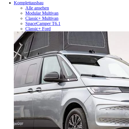
Komplettausbau
Alle ansehen
Modular Multivan
Classic+ Multivan
SpaceCamper T6.1
Classic+ Ford