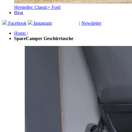
Hersteller: Classic+ Ford
Blog
Facebook
Instagram
|
Newsletter
GUTSCHEINE
Home
/
SpaceCamper Geschirrtasche