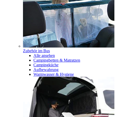
Zubehör im Bus
Alle ansehen
Campingbetten & Matratzen
Campingküche
Aufbewahrung
Warmwasser & Hygiene