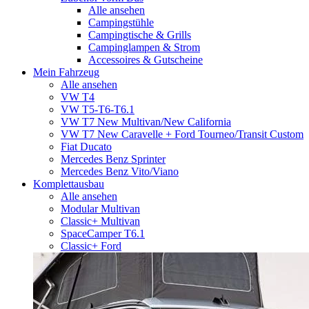
Alle ansehen
Campingstühle
Campingtische & Grills
Campinglampen & Strom
Accessoires & Gutscheine
Mein Fahrzeug
Alle ansehen
VW T4
VW T5-T6-T6.1
VW T7 New Multivan/New California
VW T7 New Caravelle + Ford Tourneo/Transit Custom
Fiat Ducato
Mercedes Benz Sprinter
Mercedes Benz Vito/Viano
Komplettausbau
Alle ansehen
Modular Multivan
Classic+ Multivan
SpaceCamper T6.1
Classic+ Ford