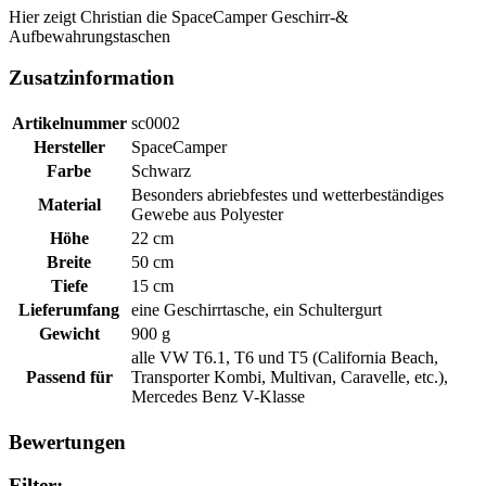
Hier zeigt Christian die SpaceCamper Geschirr-&
Aufbewahrungstaschen
Zusatzinformation
Artikelnummer
sc0002
Hersteller
SpaceCamper
Farbe
Schwarz
Besonders abriebfestes und wetterbeständiges
Material
Gewebe aus Polyester
Höhe
22 cm
Breite
50 cm
Tiefe
15 cm
Lieferumfang
eine Geschirrtasche, ein Schultergurt
Gewicht
900 g
alle VW T6.1, T6 und T5 (California Beach,
Passend für
Transporter Kombi, Multivan, Caravelle, etc.),
Mercedes Benz V-Klasse
Bewertungen
Filter: