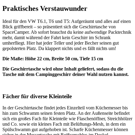
Praktisches Verstauwunder
Ideal für den VW T6.1, T6 und T5: Aufgeräumt und alles auf einen
Blick griffbereit – so präsentiert sich die Geschirrtasche von
SpaceCamper. Ab sofort brauchst du keine aufwendige Packtechnik
mehr, damit während der Fahrt kein Geschirr im Schrank
umherfliegt. Hier hat jeder Teller und jeder Becher seinen gut
gepolsterten Platz. Da klappert nichts und es fällt nichts um!
Die Maße: Höhe 22 cm, Breite 50 cm, Tiefe 15 cm
Die Geschirrtasche wird ohne Inhalt geliefert, sodass du die
Tasche mit dem Campinggeschirr deiner Wahl nutzen kannst.
Fächer für diverse Kleinteile
In der Geschirrtasche findet jedes Einzelteil vom Küchemesser bis
hin zum Schwamm seinen festen Platz. An der Außenseite befindet
sich ein großes Fach für Kleinteile wie Flaschenöffner, Streichhölzer
und Co. sowie ein kleines Fach mit Belüftungs-Mesh, in dem ein
Spülschwamm gut aufgehoben ist. Scharfe Küchenmesser können
sicher in der Messertasche mit Reißverschlus im Deckel