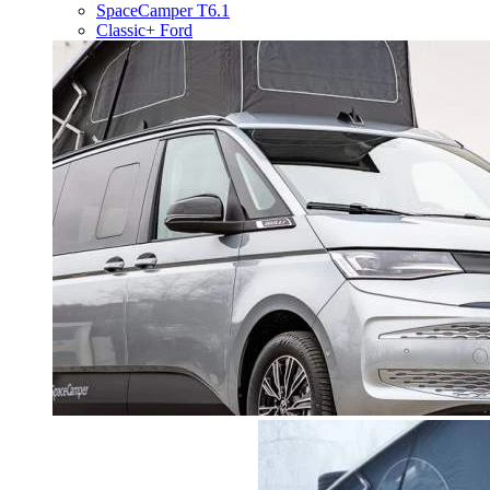
SpaceCamper T6.1
Classic+ Ford