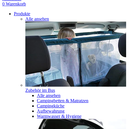
0
Warenkorb
Produkte
Alle ansehen
Zubehör im Bus
Alle ansehen
Campingbetten & Matratzen
Campingküche
Aufbewahrung
Warmwasser & Hygiene