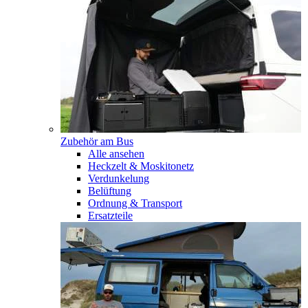
Zubehör am Bus
Alle ansehen
Heckzelt & Moskitonetz
Verdunkelung
Belüftung
Ordnung & Transport
Ersatzteile