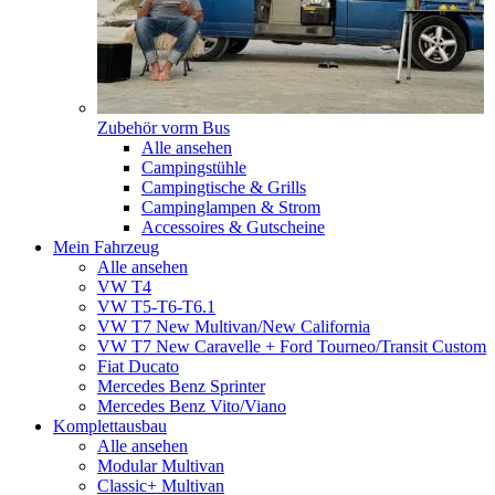
Zubehör vorm Bus
Alle ansehen
Campingstühle
Campingtische & Grills
Campinglampen & Strom
Accessoires & Gutscheine
Mein Fahrzeug
Alle ansehen
VW T4
VW T5-T6-T6.1
VW T7 New Multivan/New California
VW T7 New Caravelle + Ford Tourneo/Transit Custom
Fiat Ducato
Mercedes Benz Sprinter
Mercedes Benz Vito/Viano
Komplettausbau
Alle ansehen
Modular Multivan
Classic+ Multivan