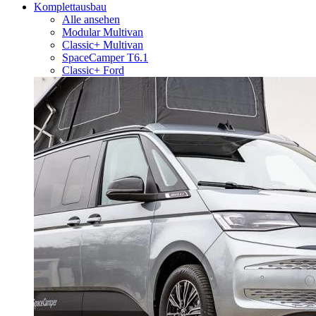
Komplettausbau
Alle ansehen
Modular Multivan
Classic+ Multivan
SpaceCamper T6.1
Classic+ Ford