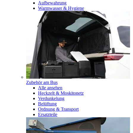
Aufbewahrung
Warmwasser & Hygiene
Zubehör am Bus
Alle ansehen
Heckzelt & Moskitonetz
Verdunkelung
Belüftung
Ordnung & Transport
Ersatzteile