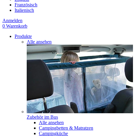
Französisch
Italienisch
Anmelden
0
Warenkorb
Produkte
Alle ansehen
Zubehör im Bus
Alle ansehen
Campingbetten & Matratzen
Campingküche