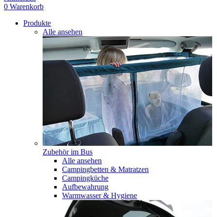
0
Warenkorb
Produkte
Alle ansehen
Zubehör im Bus
Alle ansehen
Campingbetten & Matratzen
Campingküche
Aufbewahrung
Warmwasser & Hygiene