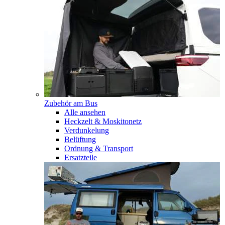
Zubehör am Bus
Alle ansehen
Heckzelt & Moskitonetz
Verdunkelung
Belüftung
Ordnung & Transport
Ersatzteile