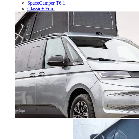
SpaceCamper T6.1
Classic+ Ford