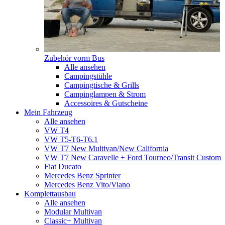
Zubehör vorm Bus
Alle ansehen
Campingstühle
Campingtische & Grills
Campinglampen & Strom
Accessoires & Gutscheine
Mein Fahrzeug
Alle ansehen
VW T4
VW T5-T6-T6.1
VW T7 New Multivan/New California
VW T7 New Caravelle + Ford Tourneo/Transit Custom
Fiat Ducato
Mercedes Benz Sprinter
Mercedes Benz Vito/Viano
Komplettausbau
Alle ansehen
Modular Multivan
Classic+ Multivan