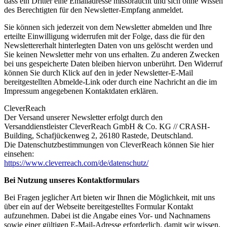
dass ein Dritter eine Emailadresse missbraucht und sich ohne Wissen
des Berechtigten für den Newsletter-Empfang anmeldet.
Sie können sich jederzeit von dem Newsletter abmelden und Ihre
erteilte Einwilligung widerrufen mit der Folge, dass die für den
Newslettererhalt hinterlegten Daten von uns gelöscht werden und
Sie keinen Newsletter mehr von uns erhalten. Zu anderen Zwecken
bei uns gespeicherte Daten bleiben hiervon unberührt. Den Widerruf
können Sie durch Klick auf den in jeder Newsletter-E-Mail
bereitgestellten Abmelde-Link oder durch eine Nachricht an die im
Impressum angegebenen Kontaktdaten erklären.
CleverReach
Der Versand unserer Newsletter erfolgt durch den
Versanddienstleister CleverReach GmbH & Co. KG // CRASH-
Building, Schafjückenweg 2, 26180 Rastede, Deutschland.
Die Datenschutzbestimmungen von CleverReach können Sie hier
einsehen:
https://www.cleverreach.com/de/datenschutz/
Bei Nutzung unseres Kontaktformulars
Bei Fragen jeglicher Art bieten wir Ihnen die Möglichkeit, mit uns
über ein auf der Webseite bereitgestelltes Formular Kontakt
aufzunehmen. Dabei ist die Angabe eines Vor- und Nachnamens
sowie einer gültigen E-Mail-Adresse erforderlich, damit wir wissen,