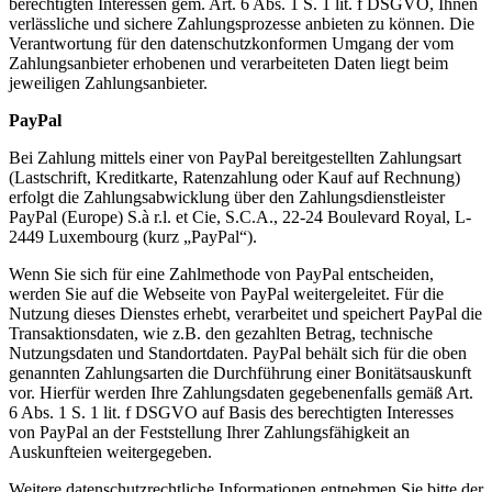
berechtigten Interessen gem. Art. 6 Abs. 1 S. 1 lit. f DSGVO, Ihnen
verlässliche und sichere Zahlungsprozesse anbieten zu können. Die
Verantwortung für den datenschutzkonformen Umgang der vom
Zahlungsanbieter erhobenen und verarbeiteten Daten liegt beim
jeweiligen Zahlungsanbieter.
PayPal
Bei Zahlung mittels einer von PayPal bereitgestellten Zahlungsart
(Lastschrift, Kreditkarte, Ratenzahlung oder Kauf auf Rechnung)
erfolgt die Zahlungsabwicklung über den Zahlungsdienstleister
PayPal (Europe) S.à r.l. et Cie, S.C.A., 22-24 Boulevard Royal, L-
2449 Luxembourg (kurz „PayPal“).
Wenn Sie sich für eine Zahlmethode von PayPal entscheiden,
werden Sie auf die Webseite von PayPal weitergeleitet. Für die
Nutzung dieses Dienstes erhebt, verarbeitet und speichert PayPal die
Transaktionsdaten, wie z.B. den gezahlten Betrag, technische
Nutzungsdaten und Standortdaten. PayPal behält sich für die oben
genannten Zahlungsarten die Durchführung einer Bonitätsauskunft
vor. Hierfür werden Ihre Zahlungsdaten gegebenenfalls gemäß Art.
6 Abs. 1 S. 1 lit. f DSGVO auf Basis des berechtigten Interesses
von PayPal an der Feststellung Ihrer Zahlungsfähigkeit an
Auskunfteien weitergegeben.
Weitere datenschutzrechtliche Informationen entnehmen Sie bitte der