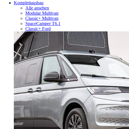
Komplettausbau
Alle ansehen
Modular Multivan
Classic+ Multivan
SpaceCamper T6.1
Classic+ Ford