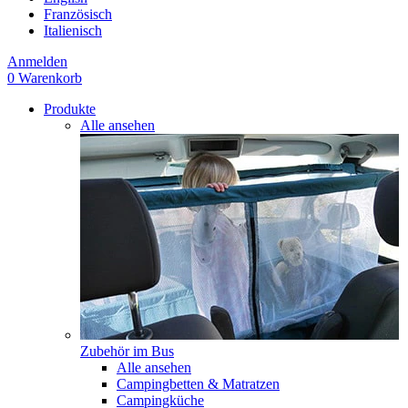
Französisch
Italienisch
Anmelden
0
Warenkorb
Produkte
Alle ansehen
Zubehör im Bus
Alle ansehen
Campingbetten & Matratzen
Campingküche