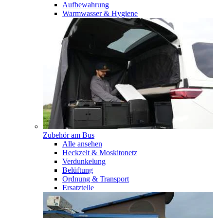
Aufbewahrung
Warmwasser & Hygiene
Zubehör am Bus
Alle ansehen
Heckzelt & Moskitonetz
Verdunkelung
Belüftung
Ordnung & Transport
Ersatzteile