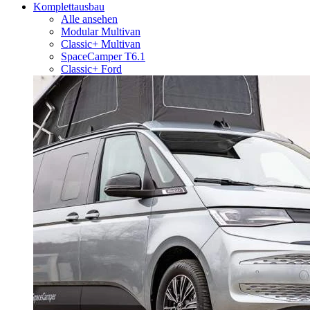
Komplettausbau
Alle ansehen
Modular Multivan
Classic+ Multivan
SpaceCamper T6.1
Classic+ Ford