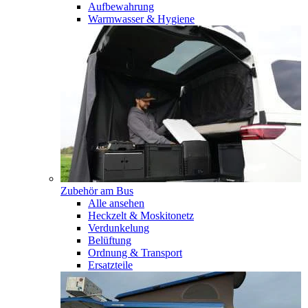
Aufbewahrung
Warmwasser & Hygiene
Zubehör am Bus
Alle ansehen
Heckzelt & Moskitonetz
Verdunkelung
Belüftung
Ordnung & Transport
Ersatzteile