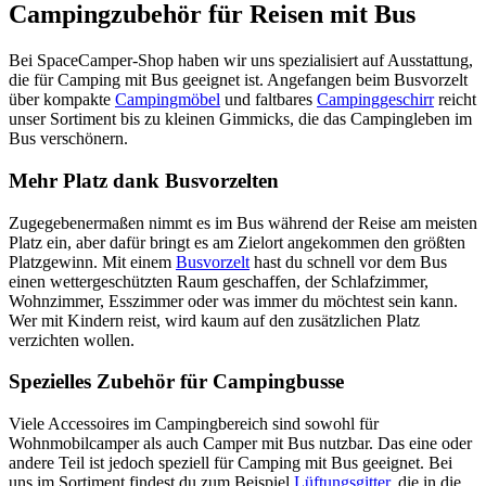
Campingzubehör für Reisen mit Bus
Bei SpaceCamper-Shop haben wir uns spezialisiert auf Ausstattung,
die für Camping mit Bus geeignet ist. Angefangen beim Busvorzelt
über kompakte
Campingmöbel
und faltbares
Campinggeschirr
reicht
unser Sortiment bis zu kleinen Gimmicks, die das Campingleben im
Bus verschönern.
Mehr Platz dank Busvorzelten
Zugegebenermaßen nimmt es im Bus während der Reise am meisten
Platz ein, aber dafür bringt es am Zielort angekommen den größten
Platzgewinn. Mit einem
Busvorzelt
hast du schnell vor dem Bus
einen wettergeschützten Raum geschaffen, der Schlafzimmer,
Wohnzimmer, Esszimmer oder was immer du möchtest sein kann.
Wer mit Kindern reist, wird kaum auf den zusätzlichen Platz
verzichten wollen.
Spezielles Zubehör für Campingbusse
Viele Accessoires im Campingbereich sind sowohl für
Wohnmobilcamper als auch Camper mit Bus nutzbar. Das eine oder
andere Teil ist jedoch speziell für Camping mit Bus geeignet. Bei
uns im Sortiment findest du zum Beispiel
Lüftungsgitter
, die in die