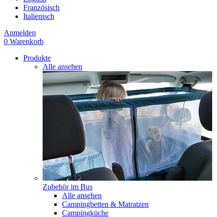
Französisch
Italienisch
Anmelden
0
Warenkorb
Produkte
Alle ansehen
Zubehör im Bus
Alle ansehen
Campingbetten & Matratzen
Campingküche