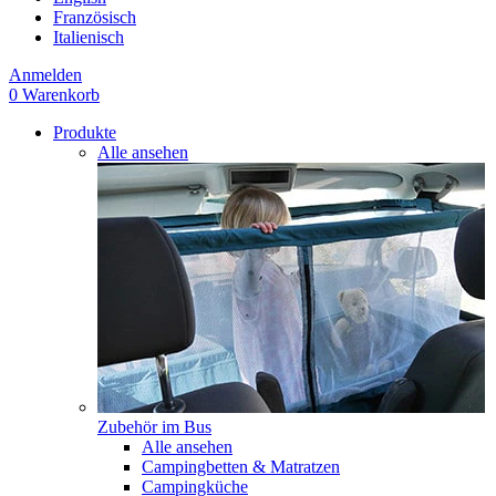
Französisch
Italienisch
Anmelden
0
Warenkorb
Produkte
Alle ansehen
Zubehör im Bus
Alle ansehen
Campingbetten & Matratzen
Campingküche