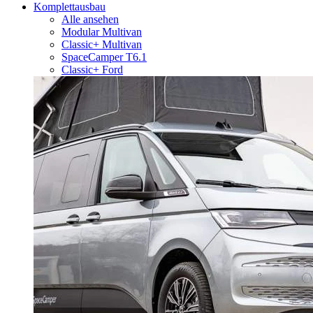
Komplettausbau
Alle ansehen
Modular Multivan
Classic+ Multivan
SpaceCamper T6.1
Classic+ Ford