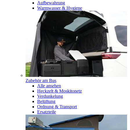
Aufbewahrung
Warmwasser & Hygiene
Zubehör am Bus
Alle ansehen
Heckzelt & Moskitonetz
Verdunkelung
Belüftung
Ordnung & Transport
Ersatzteile