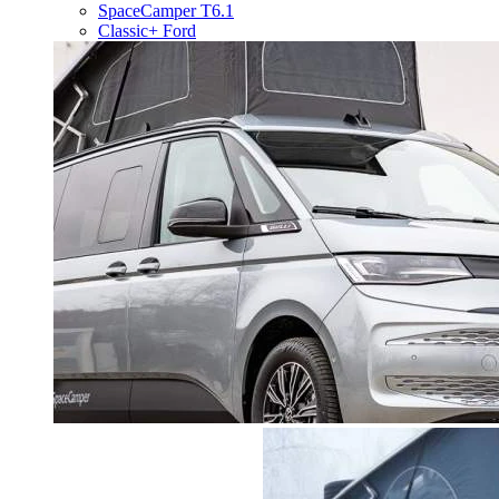
SpaceCamper T6.1
Classic+ Ford