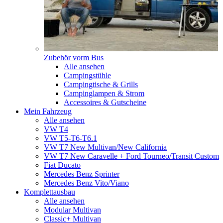
Zubehör vorm Bus
Alle ansehen
Campingstühle
Campingtische & Grills
Campinglampen & Strom
Accessoires & Gutscheine
Mein Fahrzeug
Alle ansehen
VW T4
VW T5-T6-T6.1
VW T7 New Multivan/New California
VW T7 New Caravelle + Ford Tourneo/Transit Custom
Fiat Ducato
Mercedes Benz Sprinter
Mercedes Benz Vito/Viano
Komplettausbau
Alle ansehen
Modular Multivan
Classic+ Multivan