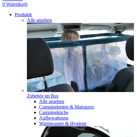
0
Warenkorb
Produkte
Alle ansehen
Zubehör im Bus
Alle ansehen
Campingbetten & Matratzen
Campingküche
Aufbewahrung
Warmwasser & Hygiene