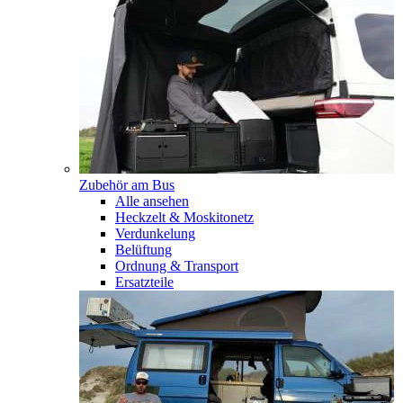
Zubehör am Bus
Alle ansehen
Heckzelt & Moskitonetz
Verdunkelung
Belüftung
Ordnung & Transport
Ersatzteile