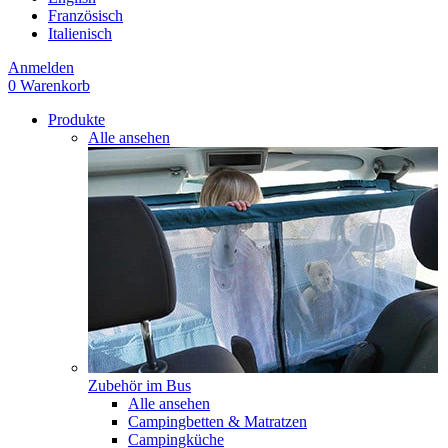
Französisch
Italienisch
Anmelden
0
Warenkorb
Produkte
Alle ansehen
Zubehör im Bus
Alle ansehen
Campingbetten & Matratzen
Campingküche