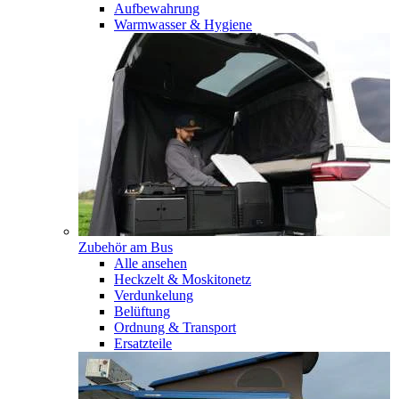
Aufbewahrung
Warmwasser & Hygiene
Zubehör am Bus
Alle ansehen
Heckzelt & Moskitonetz
Verdunkelung
Belüftung
Ordnung & Transport
Ersatzteile