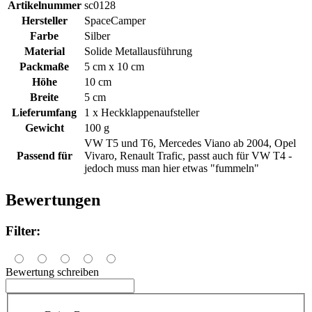
Artikelnummer
sc0128
Hersteller
SpaceCamper
Farbe
Silber
Material
Solide Metallausführung
Packmaße
5 cm x 10 cm
Höhe
10 cm
Breite
5 cm
Lieferumfang
1 x Heckklappenaufsteller
Gewicht
100 g
VW T5 und T6, Mercedes Viano ab 2004, Opel
Passend für
Vivaro, Renault Trafic, passt auch für VW T4 -
jedoch muss man hier etwas "fummeln"
Bewertungen
Filter:
Bewertung schreiben