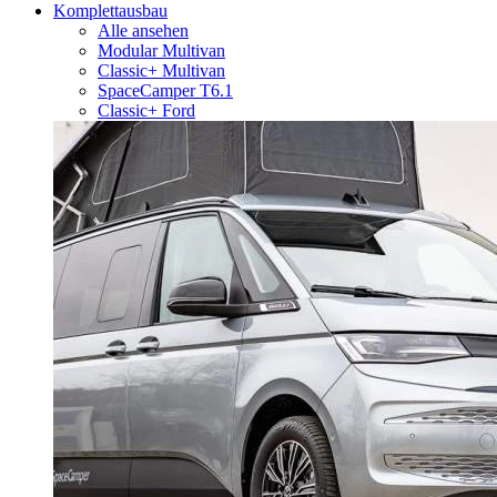
Komplettausbau
Alle ansehen
Modular Multivan
Classic+ Multivan
SpaceCamper T6.1
Classic+ Ford