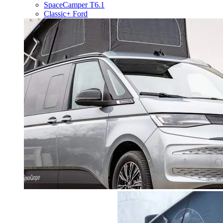
SpaceCamper T6.1
Classic+ Ford