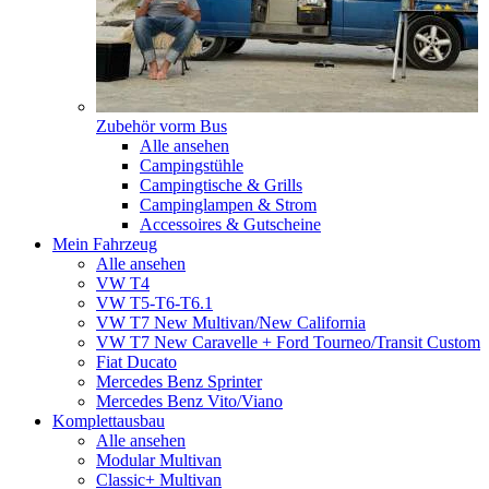
Zubehör vorm Bus
Alle ansehen
Campingstühle
Campingtische & Grills
Campinglampen & Strom
Accessoires & Gutscheine
Mein Fahrzeug
Alle ansehen
VW T4
VW T5-T6-T6.1
VW T7 New Multivan/New California
VW T7 New Caravelle + Ford Tourneo/Transit Custom
Fiat Ducato
Mercedes Benz Sprinter
Mercedes Benz Vito/Viano
Komplettausbau
Alle ansehen
Modular Multivan
Classic+ Multivan