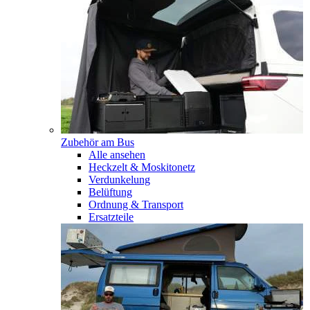
Zubehör am Bus
Alle ansehen
Heckzelt & Moskitonetz
Verdunkelung
Belüftung
Ordnung & Transport
Ersatzteile