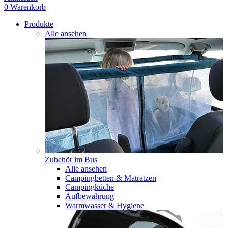
0
Warenkorb
Produkte
Alle ansehen
Zubehör im Bus
Alle ansehen
Campingbetten & Matratzen
Campingküche
Aufbewahrung
Warmwasser & Hygiene