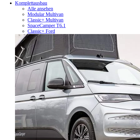
Komplettausbau
Alle ansehen
Modular Multivan
Classic+ Multivan
SpaceCamper T6.1
Classic+ Ford