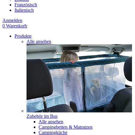
Französisch
Italienisch
Anmelden
0
Warenkorb
Produkte
Alle ansehen
Zubehör im Bus
Alle ansehen
Campingbetten & Matratzen
Campingküche