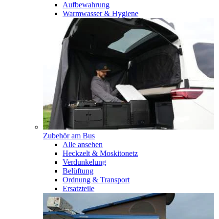
Aufbewahrung
Warmwasser & Hygiene
Zubehör am Bus
Alle ansehen
Heckzelt & Moskitonetz
Verdunkelung
Belüftung
Ordnung & Transport
Ersatzteile