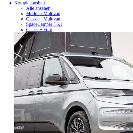
Komplettausbau
Alle ansehen
Modular Multivan
Classic+ Multivan
SpaceCamper T6.1
Classic+ Ford