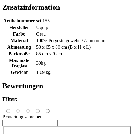
Zusatzinformation
Artikelnummer
sc0155
Hersteller
Uquip
Farbe
Grau
Material
100% Polyestergewebe / Aluminium
Abmessung
58 x 65 x 80 cm (B x H x L)
Packmaße
85 cm x 9 cm
Maximale
30kg
Traglast
Gewicht
1,69 kg
Bewertungen
Filter:
Bewertung schreiben