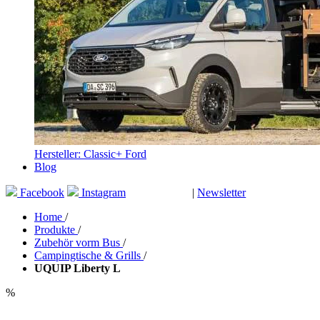
Hersteller: Classic+ Ford
Blog
Facebook
Instagram
|
Newsletter
GUTSCHEINE
Home
/
Produkte
/
Zubehör vorm Bus
/
Campingtische & Grills
/
UQUIP Liberty L
%