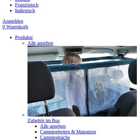
Französisch
Italienisch
Anmelden
0
Warenkorb
Produkte
Alle ansehen
Zubehör im Bus
Alle ansehen
Campingbetten & Matratzen
Campingküche