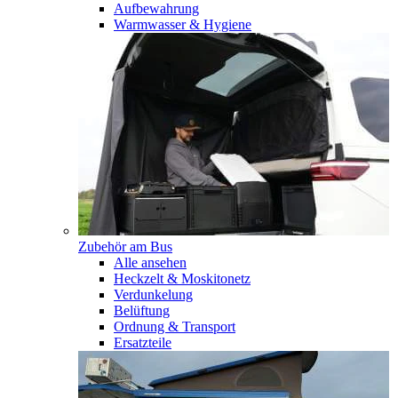
Aufbewahrung
Warmwasser & Hygiene
Zubehör am Bus
Alle ansehen
Heckzelt & Moskitonetz
Verdunkelung
Belüftung
Ordnung & Transport
Ersatzteile