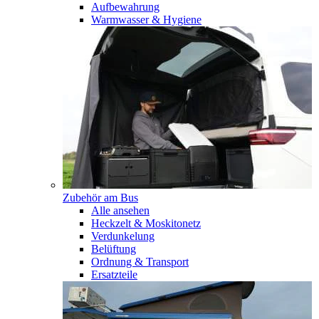
Aufbewahrung
Warmwasser & Hygiene
Zubehör am Bus
Alle ansehen
Heckzelt & Moskitonetz
Verdunkelung
Belüftung
Ordnung & Transport
Ersatzteile