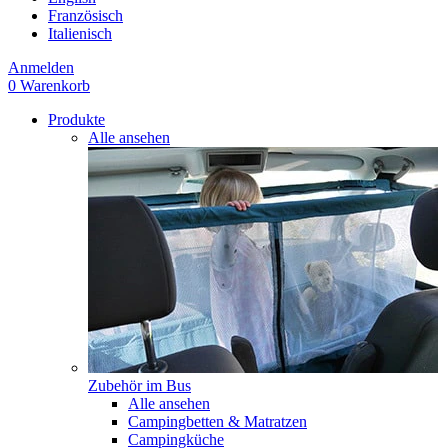
Französisch
Italienisch
Anmelden
0
Warenkorb
Produkte
Alle ansehen
Zubehör im Bus
Alle ansehen
Campingbetten & Matratzen
Campingküche