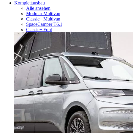
Komplettausbau
Alle ansehen
Modular Multivan
Classic+ Multivan
SpaceCamper T6.1
Classic+ Ford