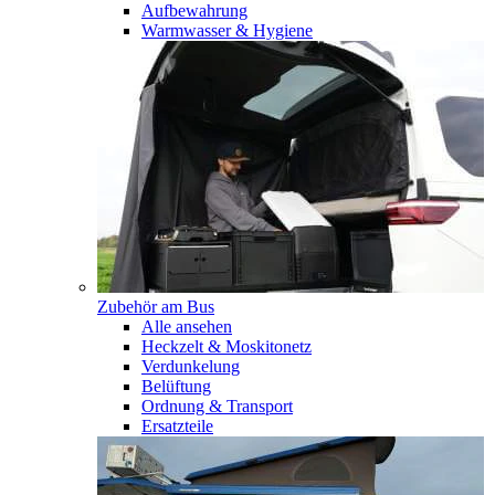
Aufbewahrung
Warmwasser & Hygiene
Zubehör am Bus
Alle ansehen
Heckzelt & Moskitonetz
Verdunkelung
Belüftung
Ordnung & Transport
Ersatzteile