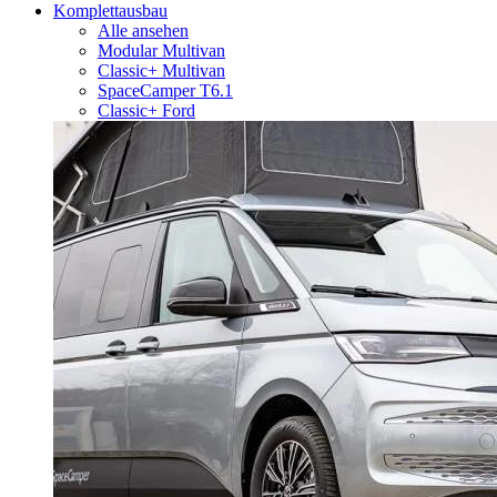
Komplettausbau
Alle ansehen
Modular Multivan
Classic+ Multivan
SpaceCamper T6.1
Classic+ Ford