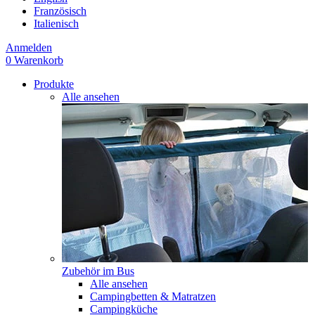
Französisch
Italienisch
Anmelden
0
Warenkorb
Produkte
Alle ansehen
Zubehör im Bus
Alle ansehen
Campingbetten & Matratzen
Campingküche