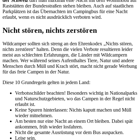
der Schweiz
darf man maximal eine Nacht mit dem Wohnmobil auf
Raststätten der Bundesstraßen stehen bleiben. Auch auf staatlichen
Parkplätzen ist das Übernachten im Campingbus für eine Nacht
erlaubt, wenn es nicht ausdrücklich verboten wird.
Nicht stören, nichts zerstören
Wildcamper sollten sich streng an den Ehrenkodex „Nichts stören,
nichts zerstören“ halten. Denn die vielen Verbote resultieren leider
meist aus schlechten Erfahrungen, die Länder mit Wildcampern
machen. Wer während seines Aufenthaltes Tiere, Natur und andere
Menschen durch Müll und Krach stört, macht nicht gerade Werbung
für das freie Campen in der Natur.
Diese 10 Grundregeln gelten in jedem Land:
Verbotsschilder beachten! Besonders wichtig in Nationalparks
und Naturschutzgebieten, wo das Campen in der Regel nicht
erlaubt ist.
Keine Spuren hinterlassen: Nichts kaputt machen und Müll
wieder mitnehmen.
Am besten nur eine Nacht an einem Ort bleiben. Dabei spät
ankommen, früh wieder losfahren.
Nicht die gesamte Ausrüstung vor dem Bus auspacken.
Leise sein.