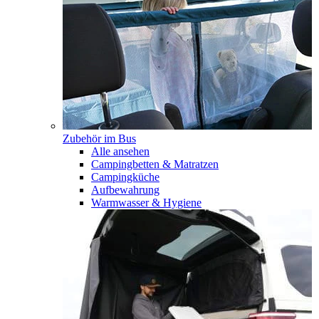
Zubehör im Bus
Alle ansehen
Campingbetten & Matratzen
Campingküche
Aufbewahrung
Warmwasser & Hygiene