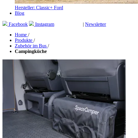
Hersteller: Classic+ Ford
Blog
Facebook
Instagram
|
Newsletter
GUTSCHEINE
Home
/
Produkte
/
Zubehör im Bus
/
Campingküche