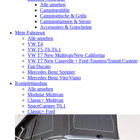
Alle ansehen
Campingstühle
Campingtische & Grills
Campinglampen & Strom
Accessoires & Gutscheine
Mein Fahrzeug
Alle ansehen
VW T4
VW T5-T6-T6.1
VW T7 New Multivan/New California
VW T7 New Caravelle + Ford Tourneo/Transit Custom
Fiat Ducato
Mercedes Benz Sprinter
Mercedes Benz Vito/Viano
Komplettausbau
Alle ansehen
Modular Multivan
Classic+ Multivan
SpaceCamper T6.1
Classic+ Ford