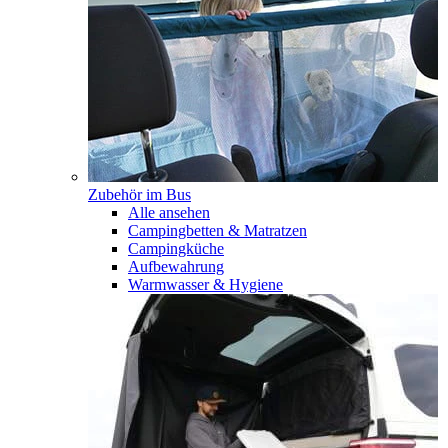
Zubehör im Bus
Alle ansehen
Campingbetten & Matratzen
Campingküche
Aufbewahrung
Warmwasser & Hygiene