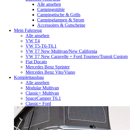
Alle ansehen
Campingstühle
Campingtische & Grills
Campinglampen & Strom
Accessoires & Gutscheine
Mein Fahrzeug
Alle ansehen
VW T4
VW T5-T6-T6.1
VW T7 New Multivan/New California
VW T7 New Caravelle + Ford Tourneo/Transit Custom
Fiat Ducato
Mercedes Benz Sprinter
Mercedes Benz Vito/Viano
Komplettausbau
Alle ansehen
Modular Multivan
Classic+ Multivan
SpaceCamper T6.1
Classic+ Ford